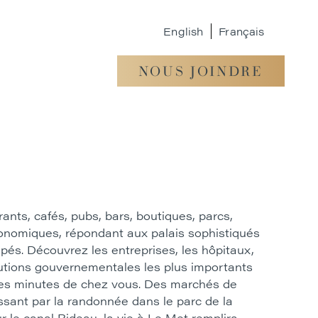
English
Français
NOUS JOINDRE
rants, cafés, pubs, bars, boutiques, parcs,
ronomiques, répondant aux palais sophistiqués
pés. Découvrez les entreprises, les hôpitaux,
itutions gouvernementales les plus importants
lques minutes de chez vous. Des marchés de
sant par la randonnée dans le parc de la
r le canal Rideau, la vie à Le Met remplira