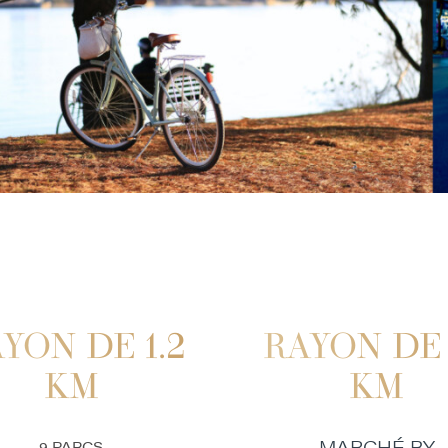
YON DE 1.2
RAYON DE 
KM
KM
MARCHÉ BY
9 PARCS